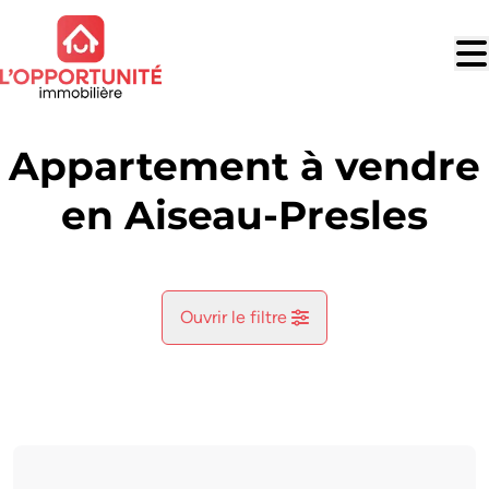
Aller au contenu principal
Appartement à vendre
en Aiseau-Presles
Ouvrir le filtre
Commune
Aiseau-Presles (6250)
Remove
Vue de la carte