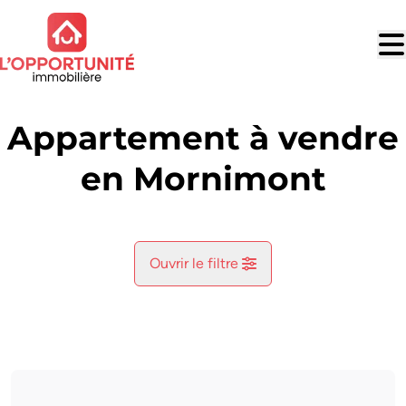
Aller au contenu principal
Appartement à vendre
en Mornimont
Ouvrir le filtre
Commune
Jemeppe-Sur-Sambre (5190)
Remove
Vue de la carte