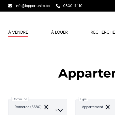
Aller au contenu principal
info@lopportunite.be
0800 11 110
À VENDRE
À LOUER
RECHERCHE
Apparte
Commune
Type
Romeree (5680)
Appartement
Remove
Remo