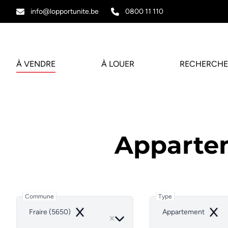
Aller au contenu principal
info@lopportunite.be
0800 11 110
À VENDRE
À LOUER
RECHERCHE
Apparte
Commune
Type
Fraire (5650)
Appartement
Remove
Remo